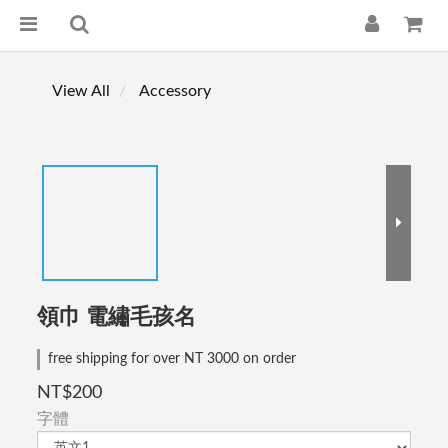
View All
Accessory
領巾 電繡毛孩名
free shipping for over NT 3000 on order
NT$200
字體