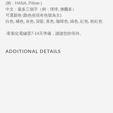
(
例
：
HANA, Pillow )
中文
：
最多三
個
字
（
例
：
球球
,
佛
爾
多
）
可選顏色
顏色依現有色號為主
(
):
白色, 橘色, 灰色,
深藍,
黃色,
咖啡色,
綠色,
紅色, 粉紅
色
-
客製化電繡需7-14天準備，謝謝您的等待。
ADDITIONAL DETAILS