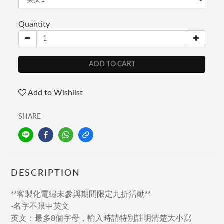
Quantity
ADD TO CART
Add to Wishlist
SHARE
DESCRIPTION
**客製化電繡未參與
期間限定九折活動**
-
名字不限中英文
英文
：
最多
個
字母
，
輸
入
時請
特
別註
明清楚大小
寫
8