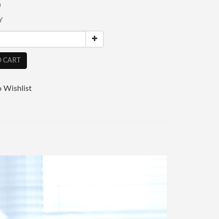
0
Y
 CART
 Wishlist