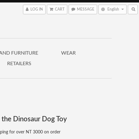
LOG IN
CART
MESSAGE
English
 AND FURNITURE
WEAR
RETAILERS
 the Dinosaur Dog Toy
pping for over NT 3000 on order