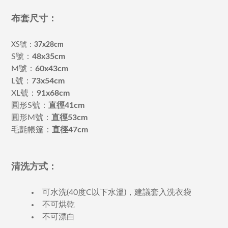
布套尺寸：
XS號：
37x28cm
S號：
48x35cm
M號：
60x43cm
L號：
73x54cm
XL號：
91x68cm
圓形S號：
直徑41cm
圓形M號：
直徑53cm
毛氈帳篷：
直徑47cm
清洗方式：
可水洗
(40
度
C
以下水溫
)
，建議套入洗衣袋
不可烘乾
不可漂白