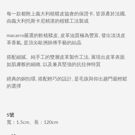
每一款都附上義大利植鞣皮協會的保證卡, 皆原產於法國,
由義大利托斯卡尼精湛的植鞣工法製成
macarro嚴選的軟植鞣皮, 皮革油質極為豐富, 發出淡淡皮
革香氣, 是頂尖歐洲師傅手藝的結晶
搭配細膩、純手工的雙層皮革製作工法, 展現出皮革表面
如肌膚般的細緻, 以及兼具堅強的抗拉伸特質
經典的銅扣環, 搭配輕巧的設計, 是毛孩與你出趟門最輕鬆
的選擇
S號
寬：1.5cm、長：120cm