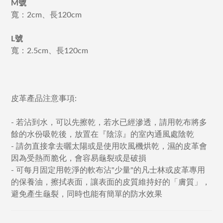
M號
寬：2cm、長120cm
L號
寬：2.5cm、長120cm
皮革產品注意事項:
- 若沾到水，可以先擦乾，若水已經滲透，請用乾布將多
餘的水份吸乾後，放置在『陰涼』的室內通風處陰乾
- 請勿直接拿去曬太陽或是使用吹風機烘乾，濕的皮革會
因為受熱而脆化，會容易龜裂或是破損
- 可每月固定用乾淨的軟布沾"少量"的凡士林或皮革專用
的保養油，擦拭表面，讓表面的皮質維持好的「膚質」，
避免產生龜裂，同時也能有簡單的防水效果