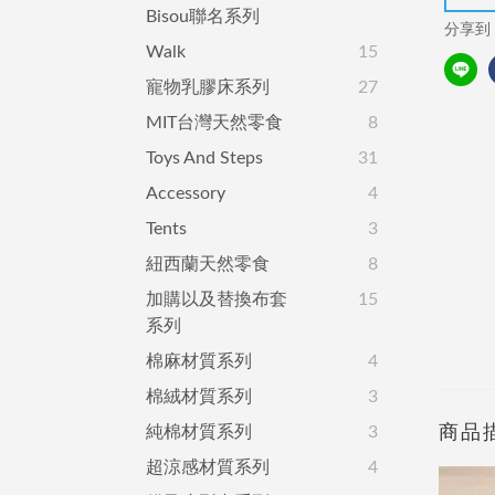
Bisou聯名系列
分享到
Walk
15
寵物乳膠床系列
27
MIT台灣天然零食
8
Toys And Steps
31
Accessory
4
Tents
3
紐西蘭天然零食
8
加購以及替換布套
15
系列
棉麻材質系列
4
棉絨材質系列
3
純棉材質系列
3
商品
超涼感材質系列
4