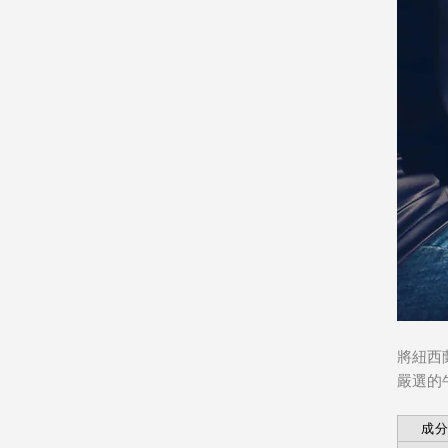
將紐西
嚴選的
成