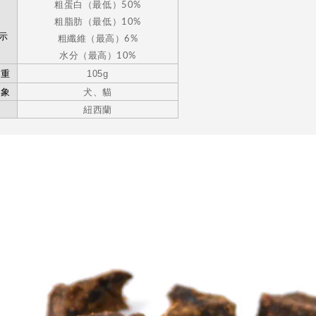
粗蛋白（最低）
50%
粗脂肪（最低）
10%
示
粗纖維（最高）
6%
水分（最高）
10%
淨重
105g
對象
犬、貓
地
紐西蘭