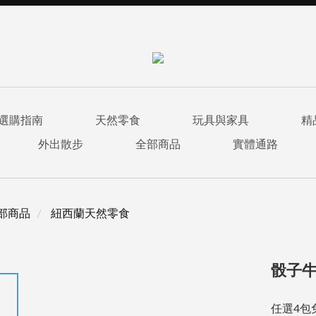
選購指南
天然零食
玩具與家具
精
外出散步
全部商品
實體通路
部商品
紐西蘭天然零食
骰子牛
任選4包