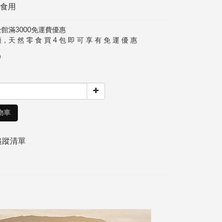
食用
館滿3000免運費優惠
天 然 零 食 買 4 包 即 可 享 有 免 運 優 惠
0
物車
追蹤清單