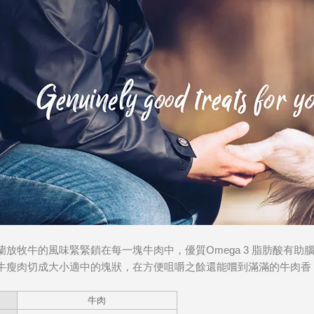
蘭放牧牛的風味緊緊鎖在每一塊牛肉中，優質
Omega 3
脂肪酸有助
牛瘦肉切成大小適中的塊狀，在方便咀嚼之餘還能嚐到滿滿的牛肉香
分
牛肉