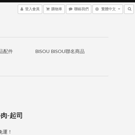
登入會員
購物車
聯絡我們
繁體中文
品配件
BISOU BISOU聯名商品
肉-起司
免運！