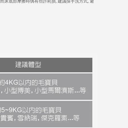
而床底部摩擦時偶有些許耗損
建議採手洗方式
避
,
,