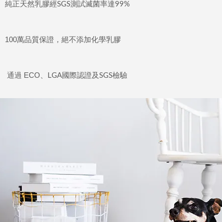
純正天然乳膠經
測試滅菌率達
SGS
99%
100
萬品質保證，絕不添加化學乳膠
通過
ECO
、
國際認證及
檢驗
LGA
SGS