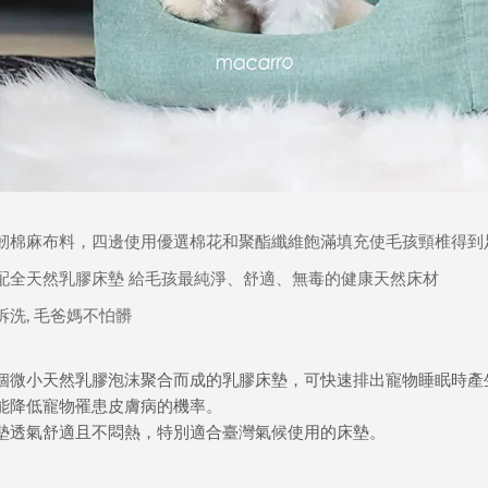
韌棉麻布料，四邊使用優選棉花和聚酯纖維飽滿填充使毛孩頸椎得到
配全天然乳膠床墊
給毛孩最純淨、舒適、無毒的健康天然床材
拆洗
毛爸媽不怕髒
,
個微小天然乳膠泡沫聚合而成的乳膠床墊，可快速排出寵物睡眠時產
能降低寵物罹患皮膚病的機率。
墊透氣舒適且不悶熱，特別適合臺灣氣候使用的床墊。