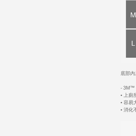
底部內
- 3
• 上
• 容
• 消