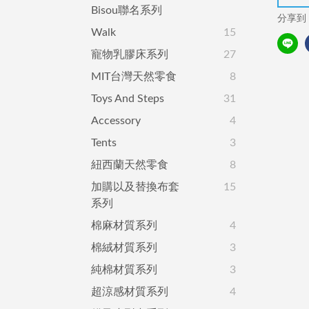
Bisou聯名系列
分享到
Walk
15
寵物乳膠床系列
27
MIT台灣天然零食
8
Toys And Steps
31
Accessory
4
Tents
3
紐西蘭天然零食
8
加購以及替換布套
15
系列
棉麻材質系列
4
棉絨材質系列
3
純棉材質系列
3
超涼感材質系列
4