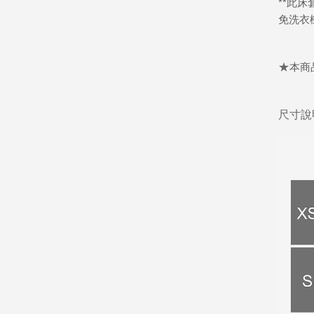
**
此床
免洗衣
★
本商
尺寸說