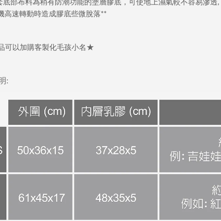
套底部布料為稍有防潮功能的塗層膠底，可使地上濕氣較不容易滲透
,
機高速轉動時造成膠底些微脫落
**
★
品可以加購客製化毛孩小名
明: