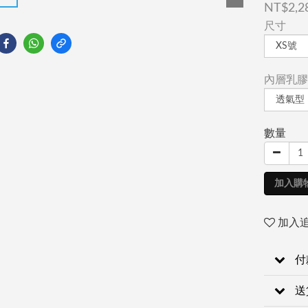
NT$2,2
尺寸
內層乳膠
數量
加入購
加入
付
送