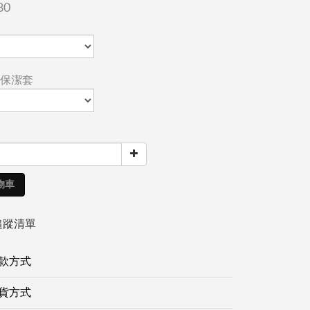
80
保潔套
物車
追蹤清單
款方式
貨方式