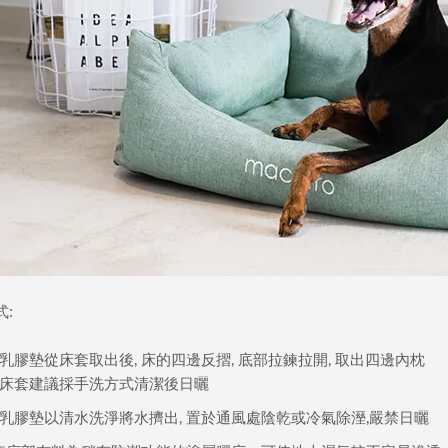
式
:
乳膠墊從床套取出後
床的四邊反摺
底部拉鍊拉開
取出四邊內枕
,
,
,
床套建議採手洗方式清潔後日曬
乳膠墊以清水洗淨將水擠出
置於通風處陰乾或冷氣除溼
嚴禁日曬
,
,