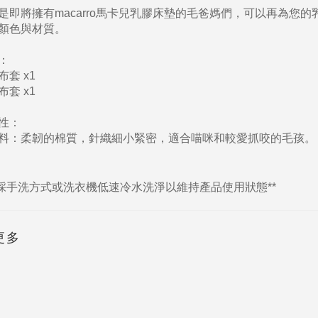
是即將擁有macarro馬卡兒乳膠床墊的毛爸媽們，可以再為您
顏色與材質。
：
套 x1
套 x1
性：
料：柔韌的棉質，針織細小緊密，適合喵咪和較愛抓咬的毛孩。
議採手洗方式或洗衣機低速冷水洗淨以維持產品使用狀態**
更多