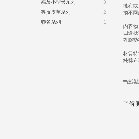
貓及小型犬系列
8
擁有或
科技皮革系列
2
換不同
聯名系列
1
內容物
四邊枕布
乳膠墊布
材質特
純棉布
**建
了解