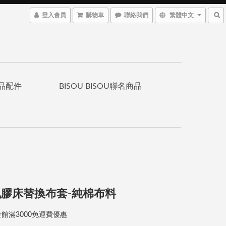
登入會員
購物車
聯絡我們
繁體中文
品配件
BISOU BISOU聯名商品
膠床替換布套-純棉布料
館滿3000免運費優惠