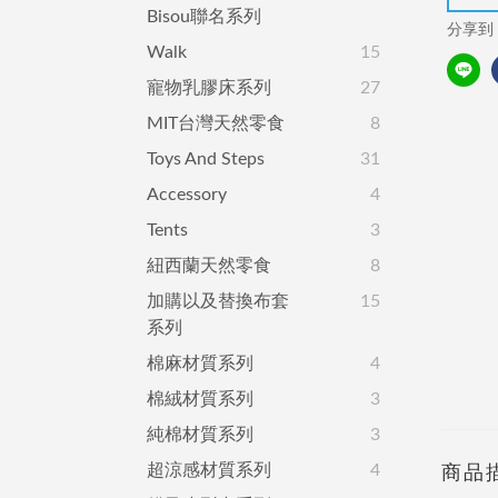
Bisou聯名系列
分享到
Walk
15
寵物乳膠床系列
27
MIT台灣天然零食
8
Toys And Steps
31
Accessory
4
Tents
3
紐西蘭天然零食
8
加購以及替換布套
15
系列
棉麻材質系列
4
棉絨材質系列
3
純棉材質系列
3
超涼感材質系列
4
商品