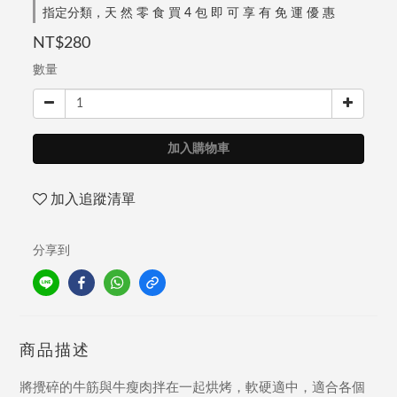
指定分類，天 然 零 食 買 4 包 即 可 享 有 免 運 優 惠
NT$280
數量
加入購物車
加入追蹤清單
分享到
商品描述
將攪碎的牛筋與牛瘦肉拌在一起烘烤，軟硬適中，適合各個